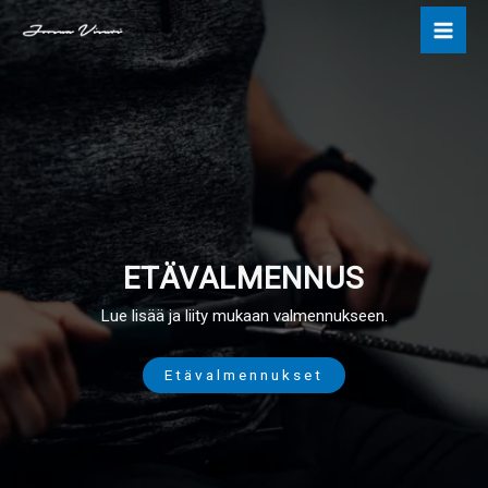
Skip
to
content
ETÄVALMENNUS
Lue lisää ja liity mukaan valmennukseen.
Etävalmennukset